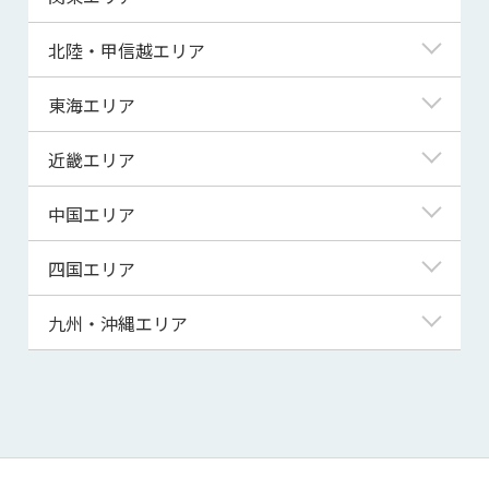
青森県
東京都
北陸・甲信越エリア
岩手県
神奈川県
新潟県
東海エリア
宮城県
埼玉県
富山県
岐阜県
近畿エリア
秋田県
千葉県
石川県
静岡県
滋賀県
中国エリア
山形県
茨城県
福井県
愛知県
京都府
鳥取県
四国エリア
福島県
群馬県
山梨県
三重県
大阪府
島根県
徳島県
九州・沖縄エリア
栃木県
長野県
兵庫県
岡山県
香川県
福岡県
奈良県
広島県
愛媛県
佐賀県
和歌山県
山口県
高知県
長崎県