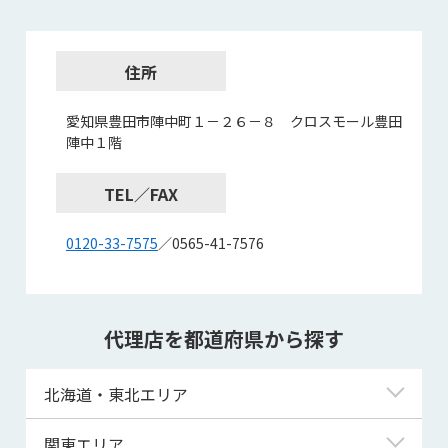
住所
愛知県豊田市陣中町１－２６－８ クロスモール豊田
陣中１階
TEL／FAX
0120-33-7575
／0565-41-7576
代理店を都道府県から探す
北海道・東北エリア
北海道
関東エリア