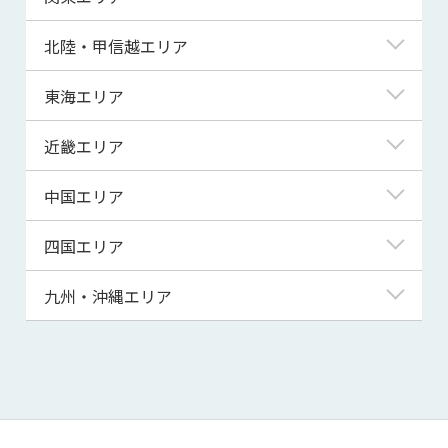
青森県
東京都
北陸・甲信越エリア
岩手県
神奈川県
新潟県
東海エリア
宮城県
埼玉県
富山県
岐阜県
近畿エリア
秋田県
千葉県
石川県
静岡県
滋賀県
中国エリア
山形県
茨城県
福井県
愛知県
京都府
鳥取県
四国エリア
福島県
群馬県
山梨県
三重県
大阪府
島根県
徳島県
九州・沖縄エリア
栃木県
長野県
兵庫県
岡山県
香川県
福岡県
奈良県
広島県
愛媛県
佐賀県
和歌山県
山口県
高知県
長崎県