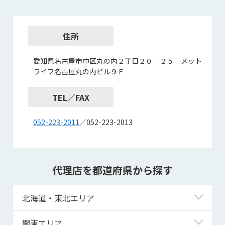
住所
愛知県名古屋市中区丸の内２丁目２０－２５ メット
ライフ名古屋丸の内ビル９Ｆ
TEL／FAX
052-223-2011
／052-223-2013
代理店を都道府県から探す
北海道・東北エリア
北海道
関東エリア