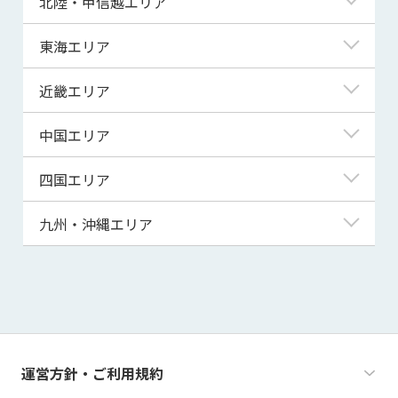
北陸・甲信越エリア
岩手県
神奈川県
新潟県
東海エリア
宮城県
埼玉県
富山県
岐阜県
近畿エリア
秋田県
千葉県
石川県
静岡県
滋賀県
中国エリア
山形県
茨城県
福井県
愛知県
京都府
鳥取県
四国エリア
福島県
群馬県
山梨県
三重県
大阪府
島根県
徳島県
九州・沖縄エリア
栃木県
長野県
兵庫県
岡山県
香川県
福岡県
奈良県
広島県
愛媛県
佐賀県
和歌山県
山口県
高知県
長崎県
運営方針・ご利用規約
熊本県