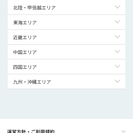
青森県
東京都
北陸・甲信越エリア
岩手県
神奈川県
新潟県
東海エリア
宮城県
埼玉県
富山県
岐阜県
近畿エリア
秋田県
千葉県
石川県
静岡県
滋賀県
中国エリア
山形県
茨城県
福井県
愛知県
京都府
鳥取県
四国エリア
福島県
群馬県
山梨県
三重県
大阪府
島根県
徳島県
九州・沖縄エリア
栃木県
長野県
兵庫県
岡山県
香川県
福岡県
奈良県
広島県
愛媛県
佐賀県
和歌山県
山口県
高知県
長崎県
運営方針・ご利用規約