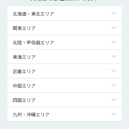
北海道・東北エリア
北海道
関東エリア
青森県
東京都
北陸・甲信越エリア
岩手県
神奈川県
新潟県
東海エリア
宮城県
埼玉県
富山県
岐阜県
近畿エリア
秋田県
千葉県
石川県
静岡県
滋賀県
中国エリア
山形県
茨城県
福井県
愛知県
京都府
鳥取県
四国エリア
福島県
群馬県
山梨県
三重県
大阪府
島根県
徳島県
九州・沖縄エリア
栃木県
長野県
兵庫県
岡山県
香川県
福岡県