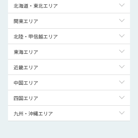
北海道・東北エリア
北海道
関東エリア
青森県
東京都
北陸・甲信越エリア
岩手県
神奈川県
新潟県
東海エリア
宮城県
埼玉県
富山県
岐阜県
近畿エリア
秋田県
千葉県
石川県
静岡県
滋賀県
中国エリア
山形県
茨城県
福井県
愛知県
京都府
鳥取県
四国エリア
福島県
群馬県
山梨県
三重県
大阪府
島根県
徳島県
九州・沖縄エリア
栃木県
長野県
兵庫県
岡山県
香川県
福岡県
奈良県