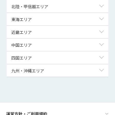
青森県
東京都
北陸・甲信越エリア
岩手県
神奈川県
新潟県
東海エリア
宮城県
埼玉県
富山県
岐阜県
近畿エリア
秋田県
千葉県
石川県
静岡県
滋賀県
中国エリア
山形県
茨城県
福井県
愛知県
京都府
鳥取県
四国エリア
福島県
群馬県
山梨県
三重県
大阪府
島根県
徳島県
九州・沖縄エリア
栃木県
長野県
兵庫県
岡山県
香川県
福岡県
奈良県
広島県
愛媛県
佐賀県
和歌山県
山口県
高知県
長崎県
運営方針・ご利用規約