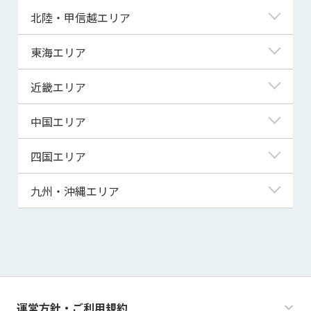
青森県
東京都
北陸・甲信越エリア
岩手県
神奈川県
新潟県
東海エリア
宮城県
埼玉県
富山県
岐阜県
近畿エリア
秋田県
千葉県
石川県
静岡県
滋賀県
中国エリア
山形県
茨城県
福井県
愛知県
京都府
鳥取県
四国エリア
福島県
群馬県
山梨県
三重県
大阪府
島根県
徳島県
九州・沖縄エリア
栃木県
長野県
兵庫県
岡山県
香川県
福岡県
奈良県
広島県
愛媛県
佐賀県
和歌山県
山口県
高知県
長崎県
運営方針・ご利用規約