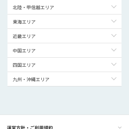
青森県
東京都
北陸・甲信越エリア
岩手県
神奈川県
新潟県
東海エリア
宮城県
埼玉県
富山県
岐阜県
近畿エリア
秋田県
千葉県
石川県
静岡県
滋賀県
中国エリア
山形県
茨城県
福井県
愛知県
京都府
鳥取県
四国エリア
福島県
群馬県
山梨県
三重県
大阪府
島根県
徳島県
九州・沖縄エリア
栃木県
長野県
兵庫県
岡山県
香川県
福岡県
奈良県
広島県
愛媛県
佐賀県
和歌山県
山口県
高知県
長崎県
運営方針・ご利用規約