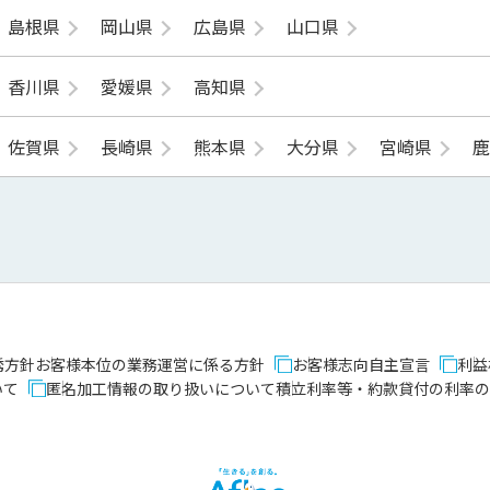
島根県
岡山県
広島県
山口県
香川県
愛媛県
高知県
佐賀県
長崎県
熊本県
大分県
宮崎県
誘方針
お客様本位の業務運営に係る方針
お客様志向自主宣言
利益
いて
匿名加工情報の取り扱いについて
積立利率等・約款貸付の利率の