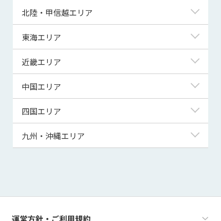
青森県
東京都
北陸・甲信越エリア
岩手県
神奈川県
新潟県
東海エリア
宮城県
埼玉県
富山県
岐阜県
近畿エリア
秋田県
千葉県
石川県
静岡県
滋賀県
中国エリア
山形県
茨城県
福井県
愛知県
京都府
鳥取県
四国エリア
福島県
群馬県
山梨県
三重県
大阪府
島根県
徳島県
九州・沖縄エリア
栃木県
長野県
兵庫県
岡山県
香川県
福岡県
奈良県
広島県
愛媛県
佐賀県
和歌山県
山口県
高知県
長崎県
運営方針・ご利用規約