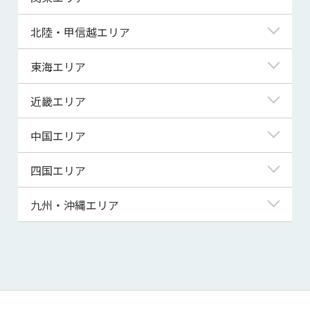
青森県
東京都
北陸・甲信越エリア
岩手県
神奈川県
新潟県
東海エリア
宮城県
埼玉県
富山県
岐阜県
近畿エリア
秋田県
千葉県
石川県
静岡県
滋賀県
中国エリア
山形県
茨城県
福井県
愛知県
京都府
鳥取県
四国エリア
福島県
群馬県
山梨県
三重県
大阪府
島根県
徳島県
九州・沖縄エリア
栃木県
長野県
兵庫県
岡山県
香川県
福岡県
奈良県
広島県
愛媛県
佐賀県
和歌山県
山口県
高知県
長崎県