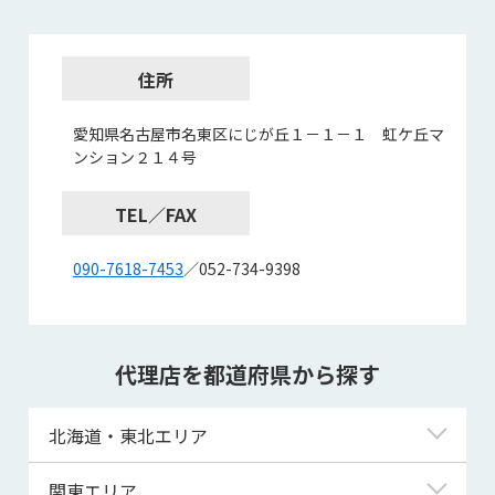
住所
愛知県名古屋市名東区にじが丘１－１－１ 虹ケ丘マ
ンション２１４号
TEL／FAX
090-7618-7453
／052-734-9398
代理店を都道府県から探す
北海道・東北エリア
北海道
関東エリア