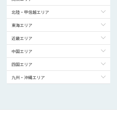
青森県
東京都
北陸・甲信越エリア
岩手県
神奈川県
新潟県
東海エリア
宮城県
埼玉県
富山県
岐阜県
近畿エリア
秋田県
千葉県
石川県
静岡県
滋賀県
中国エリア
山形県
茨城県
福井県
愛知県
京都府
鳥取県
四国エリア
福島県
群馬県
山梨県
三重県
大阪府
島根県
徳島県
九州・沖縄エリア
栃木県
長野県
兵庫県
岡山県
香川県
福岡県
奈良県
広島県
愛媛県
佐賀県
和歌山県
山口県
高知県
長崎県