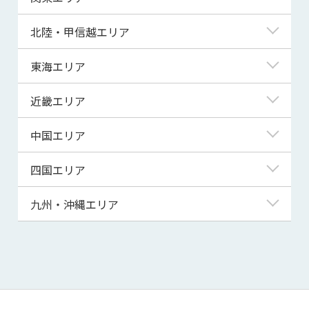
青森県
東京都
北陸・甲信越エリア
岩手県
神奈川県
新潟県
東海エリア
宮城県
埼玉県
富山県
岐阜県
近畿エリア
秋田県
千葉県
石川県
静岡県
滋賀県
中国エリア
山形県
茨城県
福井県
愛知県
京都府
鳥取県
四国エリア
福島県
群馬県
山梨県
三重県
大阪府
島根県
徳島県
九州・沖縄エリア
栃木県
長野県
兵庫県
岡山県
香川県
福岡県
奈良県
広島県
愛媛県
佐賀県
和歌山県
山口県
高知県
長崎県