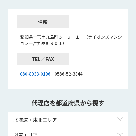
住所
愛知県一宮市九品町３－９－１ （ライオンズマンシ
ョン一宮九品町９０１）
TEL／FAX
080-8033-0196
／0586-52-3844
代理店を都道府県から探す
北海道・東北エリア
北海道
関東エリア