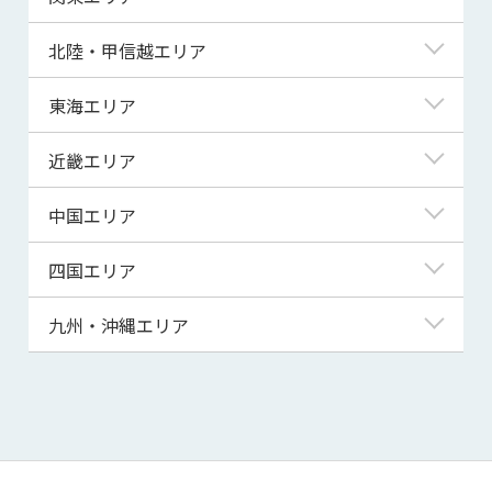
青森県
東京都
北陸・甲信越エリア
岩手県
神奈川県
新潟県
東海エリア
宮城県
埼玉県
富山県
岐阜県
近畿エリア
秋田県
千葉県
石川県
静岡県
滋賀県
中国エリア
山形県
茨城県
福井県
愛知県
京都府
鳥取県
四国エリア
福島県
群馬県
山梨県
三重県
大阪府
島根県
徳島県
九州・沖縄エリア
栃木県
長野県
兵庫県
岡山県
香川県
福岡県
奈良県
広島県
愛媛県
佐賀県
和歌山県
山口県
高知県
長崎県