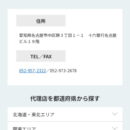
住所
愛知県名古屋市中区錦３丁目１－１ 十六銀行名古屋
ビル１９階
TEL／FAX
052-957-2322
／052-973-2678
代理店を都道府県から探す
北海道・東北エリア
北海道
関東エリア