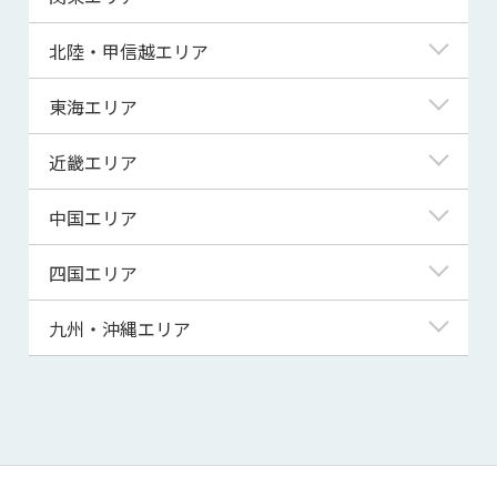
青森県
東京都
北陸・甲信越エリア
岩手県
神奈川県
新潟県
東海エリア
宮城県
埼玉県
富山県
岐阜県
近畿エリア
秋田県
千葉県
石川県
静岡県
滋賀県
中国エリア
山形県
茨城県
福井県
愛知県
京都府
鳥取県
四国エリア
福島県
群馬県
山梨県
三重県
大阪府
島根県
徳島県
九州・沖縄エリア
栃木県
長野県
兵庫県
岡山県
香川県
福岡県
奈良県
広島県
愛媛県
佐賀県
和歌山県
山口県
高知県
長崎県