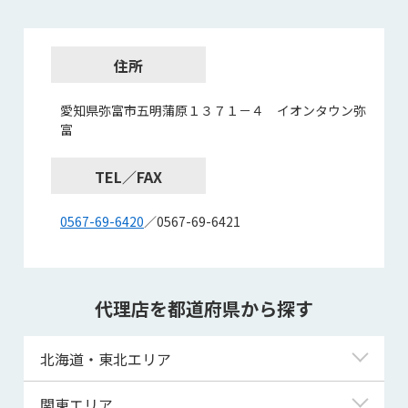
住所
愛知県弥富市五明蒲原１３７１－４ イオンタウン弥
富
TEL／FAX
0567-69-6420
／0567-69-6421
代理店を都道府県から探す
北海道・東北エリア
北海道
関東エリア