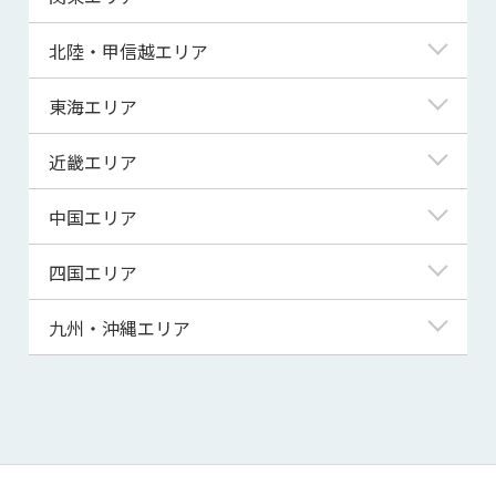
青森県
東京都
北陸・甲信越エリア
岩手県
神奈川県
新潟県
東海エリア
宮城県
埼玉県
富山県
岐阜県
近畿エリア
秋田県
千葉県
石川県
静岡県
滋賀県
中国エリア
山形県
茨城県
福井県
愛知県
京都府
鳥取県
四国エリア
福島県
群馬県
山梨県
三重県
大阪府
島根県
徳島県
九州・沖縄エリア
栃木県
長野県
兵庫県
岡山県
香川県
福岡県
奈良県
広島県
愛媛県
佐賀県
和歌山県
山口県
高知県
長崎県