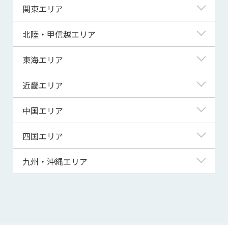
北海道
関東エリア
青森県
東京都
北陸・甲信越エリア
岩手県
神奈川県
新潟県
東海エリア
宮城県
埼玉県
富山県
岐阜県
近畿エリア
秋田県
千葉県
石川県
静岡県
滋賀県
中国エリア
山形県
茨城県
福井県
愛知県
京都府
鳥取県
四国エリア
福島県
群馬県
山梨県
三重県
大阪府
島根県
徳島県
九州・沖縄エリア
栃木県
長野県
兵庫県
岡山県
香川県
福岡県
奈良県
広島県
愛媛県
佐賀県
和歌山県
山口県