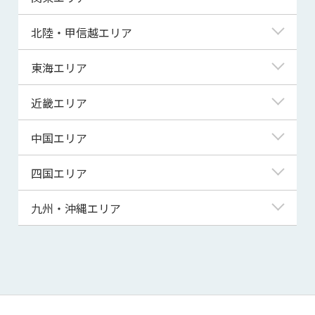
青森県
東京都
北陸・甲信越エリア
岩手県
神奈川県
新潟県
東海エリア
宮城県
埼玉県
富山県
岐阜県
近畿エリア
秋田県
千葉県
石川県
静岡県
滋賀県
中国エリア
山形県
茨城県
福井県
愛知県
京都府
鳥取県
四国エリア
福島県
群馬県
山梨県
三重県
大阪府
島根県
徳島県
九州・沖縄エリア
栃木県
長野県
兵庫県
岡山県
香川県
福岡県
奈良県
広島県
愛媛県
佐賀県
和歌山県
山口県
高知県
長崎県