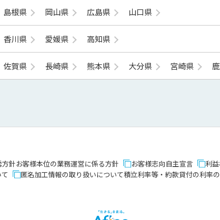
島根県
岡山県
広島県
山口県
香川県
愛媛県
高知県
佐賀県
長崎県
熊本県
大分県
宮崎県
誘方針
お客様本位の業務運営に係る方針
お客様志向自主宣言
利益
いて
匿名加工情報の取り扱いについて
積立利率等・約款貸付の利率の