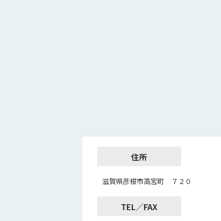
住所
滋賀県彦根市高宮町 ７２０
TEL／FAX