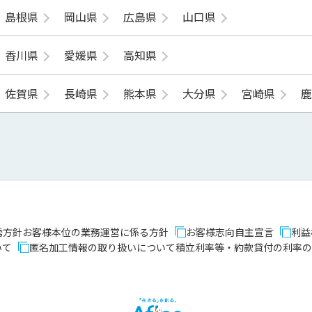
島根県
岡山県
広島県
山口県
香川県
愛媛県
高知県
佐賀県
長崎県
熊本県
大分県
宮崎県
誘方針
お客様本位の業務運営に係る方針
お客様志向自主宣言
利益
いて
匿名加工情報の取り扱いについて
積立利率等・約款貸付の利率の