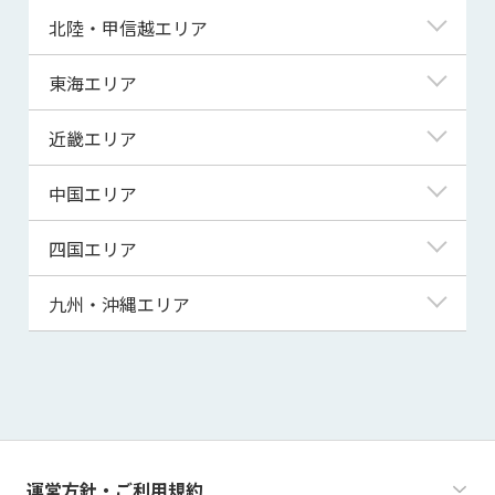
青森県
東京都
北陸・甲信越エリア
岩手県
神奈川県
新潟県
東海エリア
宮城県
埼玉県
富山県
岐阜県
近畿エリア
秋田県
千葉県
石川県
静岡県
滋賀県
中国エリア
山形県
茨城県
福井県
愛知県
京都府
鳥取県
四国エリア
福島県
群馬県
山梨県
三重県
大阪府
島根県
徳島県
九州・沖縄エリア
栃木県
長野県
兵庫県
岡山県
香川県
福岡県
奈良県
広島県
愛媛県
佐賀県
和歌山県
山口県
高知県
長崎県
運営方針・ご利用規約