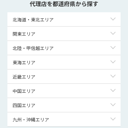
代理店を都道府県から探す
北海道・東北エリア
北海道
関東エリア
青森県
東京都
北陸・甲信越エリア
岩手県
神奈川県
新潟県
東海エリア
宮城県
埼玉県
富山県
岐阜県
近畿エリア
秋田県
千葉県
石川県
静岡県
滋賀県
中国エリア
山形県
茨城県
福井県
愛知県
京都府
鳥取県
四国エリア
福島県
群馬県
山梨県
三重県
大阪府
島根県
徳島県
九州・沖縄エリア
栃木県
長野県