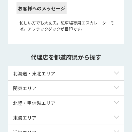
お客様へのメッセージ
忙しい方でも大丈夫。駐車場専用エスカレーターそ
ば。アフラックダックが目印です。
代理店を都道府県から探す
北海道・東北エリア
北海道
関東エリア
青森県
東京都
北陸・甲信越エリア
岩手県
神奈川県
新潟県
東海エリア
宮城県
埼玉県
富山県
岐阜県