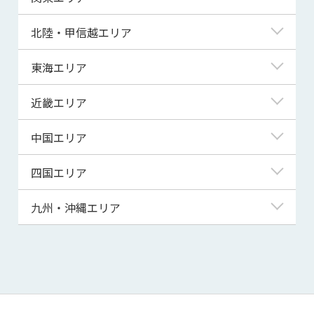
青森県
東京都
北陸・甲信越エリア
岩手県
神奈川県
新潟県
東海エリア
宮城県
埼玉県
富山県
岐阜県
近畿エリア
秋田県
千葉県
石川県
静岡県
滋賀県
中国エリア
山形県
茨城県
福井県
愛知県
京都府
鳥取県
四国エリア
福島県
群馬県
山梨県
三重県
大阪府
島根県
徳島県
九州・沖縄エリア
栃木県
長野県
兵庫県
岡山県
香川県
福岡県
奈良県
広島県
愛媛県
佐賀県
和歌山県
山口県
高知県
長崎県