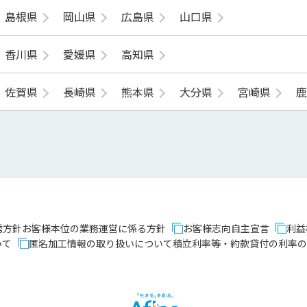
島根県
岡山県
広島県
山口県
香川県
愛媛県
高知県
佐賀県
長崎県
熊本県
大分県
宮崎県
誘方針
お客様本位の業務運営に係る方針
お客様志向自主宣言
利益
いて
匿名加工情報の取り扱いについて
積立利率等・約款貸付の利率の