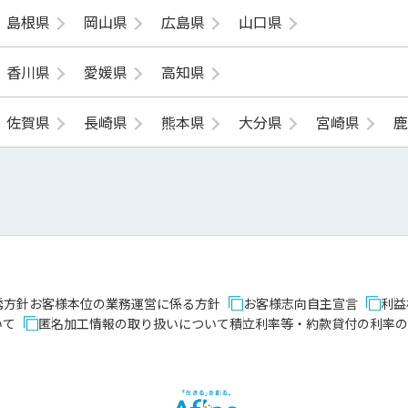
島根県
岡山県
広島県
山口県
香川県
愛媛県
高知県
佐賀県
長崎県
熊本県
大分県
宮崎県
誘方針
お客様本位の業務運営に係る方針
お客様志向自主宣言
利益
いて
匿名加工情報の取り扱いについて
積立利率等・約款貸付の利率の