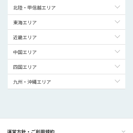
青森県
東京都
北陸・甲信越エリア
岩手県
神奈川県
新潟県
東海エリア
宮城県
埼玉県
富山県
岐阜県
近畿エリア
秋田県
千葉県
石川県
静岡県
滋賀県
中国エリア
山形県
茨城県
福井県
愛知県
京都府
鳥取県
四国エリア
福島県
群馬県
山梨県
三重県
大阪府
島根県
徳島県
九州・沖縄エリア
栃木県
長野県
兵庫県
岡山県
香川県
福岡県
奈良県
広島県
愛媛県
佐賀県
和歌山県
山口県
高知県
長崎県
運営方針・ご利用規約