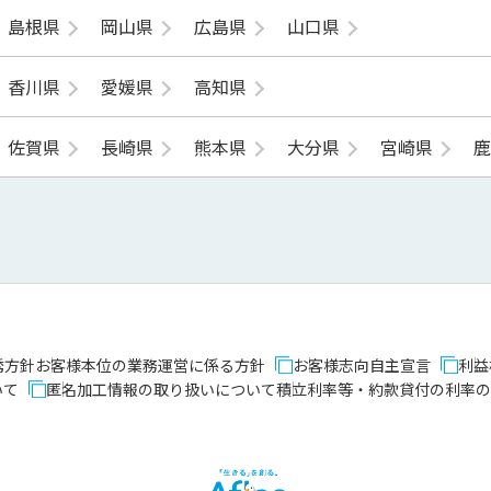
島根県
岡山県
広島県
山口県
香川県
愛媛県
高知県
佐賀県
長崎県
熊本県
大分県
宮崎県
誘方針
お客様本位の業務運営に係る方針
お客様志向自主宣言
利益
いて
匿名加工情報の取り扱いについて
積立利率等・約款貸付の利率の