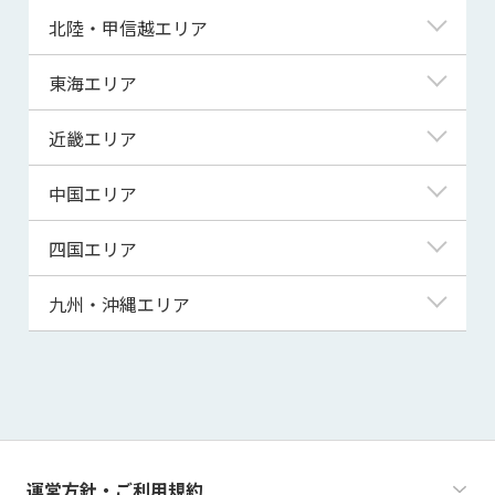
青森県
東京都
北陸・甲信越エリア
岩手県
神奈川県
新潟県
東海エリア
宮城県
埼玉県
富山県
岐阜県
近畿エリア
秋田県
千葉県
石川県
静岡県
滋賀県
中国エリア
山形県
茨城県
福井県
愛知県
京都府
鳥取県
四国エリア
福島県
群馬県
山梨県
三重県
大阪府
島根県
徳島県
九州・沖縄エリア
栃木県
長野県
兵庫県
岡山県
香川県
福岡県
奈良県
広島県
愛媛県
佐賀県
和歌山県
山口県
高知県
長崎県
運営方針・ご利用規約