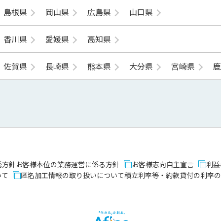
島根県
岡山県
広島県
山口県
香川県
愛媛県
高知県
佐賀県
長崎県
熊本県
大分県
宮崎県
誘方針
お客様本位の業務運営に係る方針
お客様志向自主宣言
利益
いて
匿名加工情報の取り扱いについて
積立利率等・約款貸付の利率の