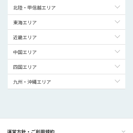
青森県
東京都
北陸・甲信越エリア
岩手県
神奈川県
新潟県
東海エリア
宮城県
埼玉県
富山県
岐阜県
近畿エリア
秋田県
千葉県
石川県
静岡県
滋賀県
中国エリア
山形県
茨城県
福井県
愛知県
京都府
鳥取県
四国エリア
福島県
群馬県
山梨県
三重県
大阪府
島根県
徳島県
九州・沖縄エリア
栃木県
長野県
兵庫県
岡山県
香川県
福岡県
奈良県
広島県
愛媛県
佐賀県
和歌山県
山口県
高知県
長崎県
運営方針・ご利用規約