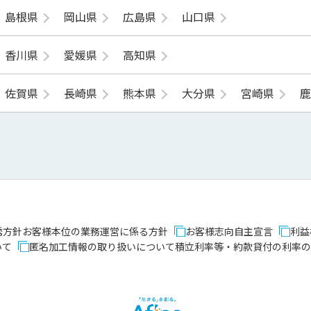
島根県
岡山県
広島県
山口県
香川県
愛媛県
高知県
佐賀県
長崎県
熊本県
大分県
宮崎県
誘方針
お客様本位の業務運営に係る方針
お客様志向自主宣言
利益
いて
匿名加工情報の取り扱いについて
積立利率等・約款貸付の利率の