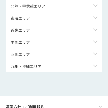
青森県
東京都
北陸・甲信越エリア
岩手県
神奈川県
新潟県
東海エリア
宮城県
埼玉県
富山県
岐阜県
近畿エリア
秋田県
千葉県
石川県
静岡県
滋賀県
中国エリア
山形県
茨城県
福井県
愛知県
京都府
鳥取県
四国エリア
福島県
群馬県
山梨県
三重県
大阪府
島根県
徳島県
九州・沖縄エリア
栃木県
長野県
兵庫県
岡山県
香川県
福岡県
奈良県
広島県
愛媛県
佐賀県
和歌山県
山口県
高知県
長崎県
運営方針・ご利用規約