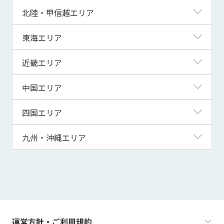
青森県
東京都
北陸・甲信越エリア
岩手県
神奈川県
新潟県
東海エリア
宮城県
埼玉県
富山県
岐阜県
近畿エリア
秋田県
千葉県
石川県
静岡県
滋賀県
中国エリア
山形県
茨城県
福井県
愛知県
京都府
鳥取県
四国エリア
福島県
群馬県
山梨県
三重県
大阪府
島根県
徳島県
九州・沖縄エリア
栃木県
長野県
兵庫県
岡山県
香川県
福岡県
奈良県
広島県
愛媛県
佐賀県
和歌山県
山口県
高知県
長崎県
運営方針・ご利用規約