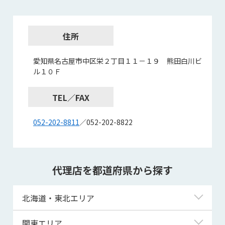
住所
愛知県名古屋市中区栄２丁目１１－１９ 熊田白川ビ
ル１０Ｆ
TEL／FAX
052-202-8811
／052-202-8822
代理店を都道府県から探す
北海道・東北エリア
北海道
関東エリア