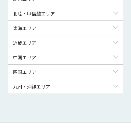
青森県
東京都
北陸・甲信越エリア
岩手県
神奈川県
新潟県
東海エリア
宮城県
埼玉県
富山県
岐阜県
近畿エリア
秋田県
千葉県
石川県
静岡県
滋賀県
中国エリア
山形県
茨城県
福井県
愛知県
京都府
鳥取県
四国エリア
福島県
群馬県
山梨県
三重県
大阪府
島根県
徳島県
九州・沖縄エリア
栃木県
長野県
兵庫県
岡山県
香川県
福岡県
奈良県
広島県
愛媛県
佐賀県
和歌山県
山口県
高知県
長崎県