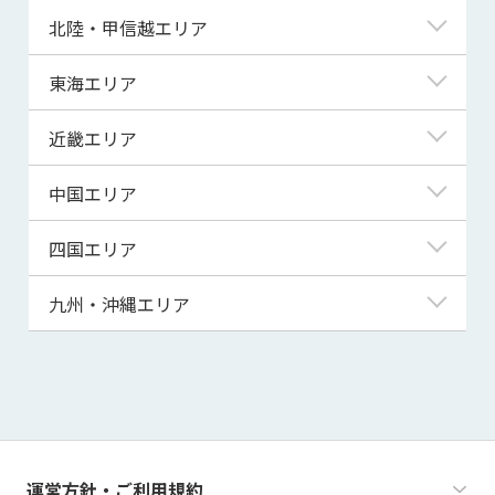
青森県
東京都
北陸・甲信越エリア
岩手県
神奈川県
新潟県
東海エリア
宮城県
埼玉県
富山県
岐阜県
近畿エリア
秋田県
千葉県
石川県
静岡県
滋賀県
中国エリア
山形県
茨城県
福井県
愛知県
京都府
鳥取県
四国エリア
福島県
群馬県
山梨県
三重県
大阪府
島根県
徳島県
九州・沖縄エリア
栃木県
長野県
兵庫県
岡山県
香川県
福岡県
奈良県
広島県
愛媛県
佐賀県
和歌山県
山口県
高知県
長崎県
運営方針・ご利用規約