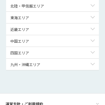
青森県
東京都
北陸・甲信越エリア
岩手県
神奈川県
新潟県
東海エリア
宮城県
埼玉県
富山県
岐阜県
近畿エリア
秋田県
千葉県
石川県
静岡県
滋賀県
中国エリア
山形県
茨城県
福井県
愛知県
京都府
鳥取県
四国エリア
福島県
群馬県
山梨県
三重県
大阪府
島根県
徳島県
九州・沖縄エリア
栃木県
長野県
兵庫県
岡山県
香川県
福岡県
奈良県
広島県
愛媛県
佐賀県
和歌山県
山口県
高知県
長崎県
運営方針・ご利用規約