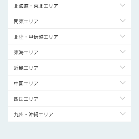
北海道・東北エリア
北海道
関東エリア
青森県
東京都
北陸・甲信越エリア
岩手県
神奈川県
新潟県
東海エリア
宮城県
埼玉県
富山県
岐阜県
近畿エリア
秋田県
千葉県
石川県
静岡県
滋賀県
中国エリア
山形県
茨城県
福井県
愛知県
京都府
鳥取県
四国エリア
福島県
群馬県
山梨県
三重県
大阪府
島根県
徳島県
九州・沖縄エリア
栃木県
長野県
兵庫県
岡山県
香川県
福岡県
奈良県