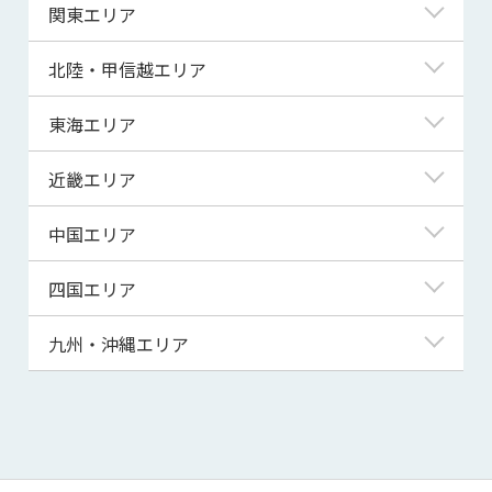
北海道
関東エリア
青森県
東京都
北陸・甲信越エリア
岩手県
神奈川県
新潟県
東海エリア
宮城県
埼玉県
富山県
岐阜県
近畿エリア
秋田県
千葉県
石川県
静岡県
滋賀県
中国エリア
山形県
茨城県
福井県
愛知県
京都府
鳥取県
四国エリア
福島県
群馬県
山梨県
三重県
大阪府
島根県
徳島県
九州・沖縄エリア
栃木県
長野県
兵庫県
岡山県
香川県
福岡県
奈良県
広島県
愛媛県
佐賀県
和歌山県
山口県
高知県