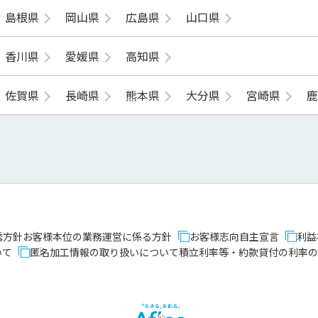
島根県
岡山県
広島県
山口県
香川県
愛媛県
高知県
佐賀県
長崎県
熊本県
大分県
宮崎県
誘方針
お客様本位の業務運営に係る方針
お客様志向自主宣言
利益
いて
匿名加工情報の取り扱いについて
積立利率等・約款貸付の利率の