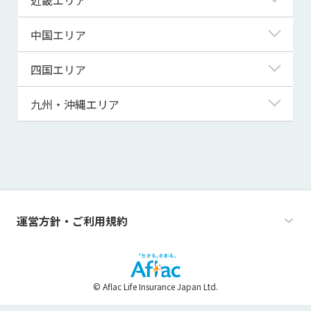
秋田県
千葉県
石川県
静岡県
滋賀県
中国エリア
山形県
茨城県
福井県
愛知県
京都府
鳥取県
四国エリア
福島県
群馬県
山梨県
三重県
大阪府
島根県
徳島県
九州・沖縄エリア
栃木県
長野県
兵庫県
岡山県
香川県
福岡県
奈良県
広島県
愛媛県
佐賀県
和歌山県
山口県
高知県
長崎県
運営方針・ご利用規約
熊本県
大分県
© Aflac Life Insurance Japan Ltd.
宮崎県