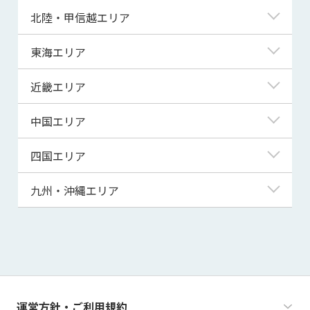
青森県
東京都
北陸・甲信越エリア
岩手県
神奈川県
新潟県
東海エリア
宮城県
埼玉県
富山県
岐阜県
近畿エリア
秋田県
千葉県
石川県
静岡県
滋賀県
中国エリア
山形県
茨城県
福井県
愛知県
京都府
鳥取県
四国エリア
福島県
群馬県
山梨県
三重県
大阪府
島根県
徳島県
九州・沖縄エリア
栃木県
長野県
兵庫県
岡山県
香川県
福岡県
奈良県
広島県
愛媛県
佐賀県
和歌山県
山口県
高知県
長崎県
運営方針・ご利用規約