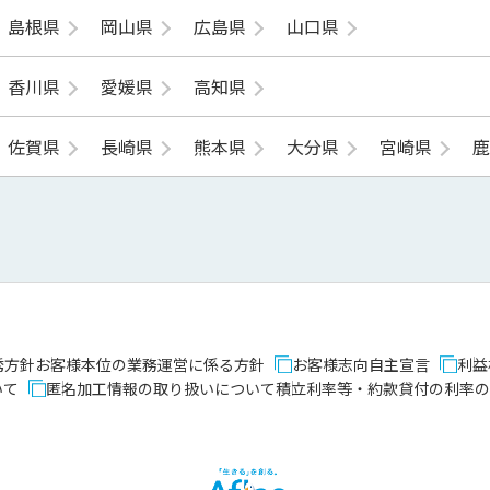
島根県
岡山県
広島県
山口県
香川県
愛媛県
高知県
佐賀県
長崎県
熊本県
大分県
宮崎県
誘方針
お客様本位の業務運営に係る方針
お客様志向自主宣言
利益
いて
匿名加工情報の取り扱いについて
積立利率等・約款貸付の利率の