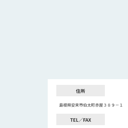
住所
島根県安来市伯太町赤屋３８９－１
TEL／FAX