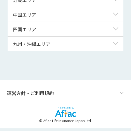
秋田県
千葉県
石川県
静岡県
滋賀県
中国エリア
山形県
茨城県
福井県
愛知県
京都府
鳥取県
四国エリア
福島県
群馬県
山梨県
三重県
大阪府
島根県
徳島県
九州・沖縄エリア
栃木県
長野県
兵庫県
岡山県
香川県
福岡県
奈良県
広島県
愛媛県
佐賀県
和歌山県
山口県
高知県
長崎県
運営方針・ご利用規約
熊本県
大分県
© Aflac Life Insurance Japan Ltd.
宮崎県