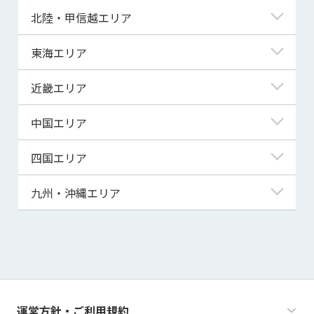
青森県
東京都
北陸・甲信越エリア
岩手県
神奈川県
新潟県
東海エリア
宮城県
埼玉県
富山県
岐阜県
近畿エリア
秋田県
千葉県
石川県
静岡県
滋賀県
中国エリア
山形県
茨城県
福井県
愛知県
京都府
鳥取県
四国エリア
福島県
群馬県
山梨県
三重県
大阪府
島根県
徳島県
九州・沖縄エリア
栃木県
長野県
兵庫県
岡山県
香川県
福岡県
奈良県
広島県
愛媛県
佐賀県
和歌山県
山口県
高知県
長崎県
運営方針・ご利用規約