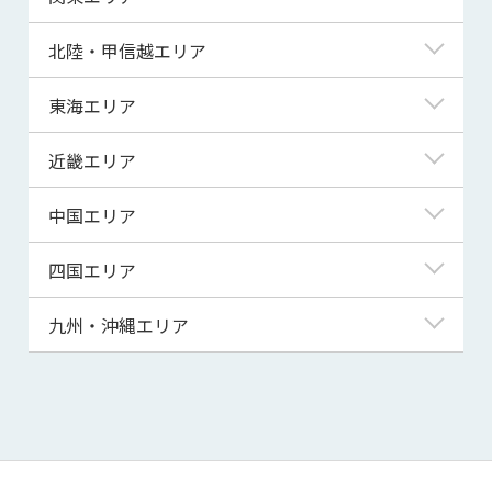
青森県
東京都
北陸・甲信越エリア
岩手県
神奈川県
新潟県
東海エリア
宮城県
埼玉県
富山県
岐阜県
近畿エリア
秋田県
千葉県
石川県
静岡県
滋賀県
中国エリア
山形県
茨城県
福井県
愛知県
京都府
鳥取県
四国エリア
福島県
群馬県
山梨県
三重県
大阪府
島根県
徳島県
九州・沖縄エリア
栃木県
長野県
兵庫県
岡山県
香川県
福岡県
奈良県
広島県
愛媛県
佐賀県
和歌山県
山口県
高知県
長崎県