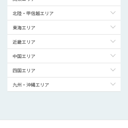
青森県
東京都
北陸・甲信越エリア
岩手県
神奈川県
新潟県
東海エリア
宮城県
埼玉県
富山県
岐阜県
近畿エリア
秋田県
千葉県
石川県
静岡県
滋賀県
中国エリア
山形県
茨城県
福井県
愛知県
京都府
鳥取県
四国エリア
福島県
群馬県
山梨県
三重県
大阪府
島根県
徳島県
九州・沖縄エリア
栃木県
長野県
兵庫県
岡山県
香川県
福岡県
奈良県
広島県
愛媛県
佐賀県
和歌山県
山口県
高知県
長崎県