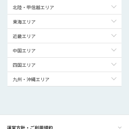
青森県
東京都
北陸・甲信越エリア
岩手県
神奈川県
新潟県
東海エリア
宮城県
埼玉県
富山県
岐阜県
近畿エリア
秋田県
千葉県
石川県
静岡県
滋賀県
中国エリア
山形県
茨城県
福井県
愛知県
京都府
鳥取県
四国エリア
福島県
群馬県
山梨県
三重県
大阪府
島根県
徳島県
九州・沖縄エリア
栃木県
長野県
兵庫県
岡山県
香川県
福岡県
奈良県
広島県
愛媛県
佐賀県
和歌山県
山口県
高知県
長崎県
運営方針・ご利用規約