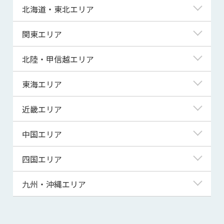
北海道・東北エリア
北海道
関東エリア
青森県
東京都
北陸・甲信越エリア
岩手県
神奈川県
新潟県
東海エリア
宮城県
埼玉県
富山県
岐阜県
近畿エリア
秋田県
千葉県
石川県
静岡県
滋賀県
中国エリア
山形県
茨城県
福井県
愛知県
京都府
鳥取県
四国エリア
福島県
群馬県
山梨県
三重県
大阪府
島根県
徳島県
九州・沖縄エリア
栃木県
長野県
兵庫県
岡山県
香川県
福岡県
奈良県